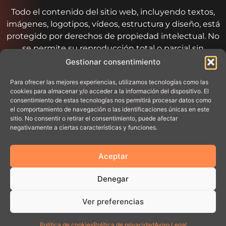
Todo el contenido del sitio web, incluyendo textos,
imágenes, logotipos, vídeos, estructura y diseño, está
protegido por derechos de propiedad intelectual. No
se permite su reproducción total o parcial sin
autorización expresa.
Gestionar consentimiento
Para ofrecer las mejores experiencias, utilizamos tecnologías como las
Responsabilidad
cookies para almacenar y/o acceder a la información del dispositivo. El
consentimiento de estas tecnologías nos permitirá procesar datos como
No se garantiza la inexistencia de errores en el
el comportamiento de navegación o las identificaciones únicas en este
sitio. No consentir o retirar el consentimiento, puede afectar
contenido ni la continuidad del servicio. No se
negativamente a ciertas características y funciones.
asumirá ninguna responsabilidad derivada del uso
incorrecto del sitio web.
Aceptar
Enlaces externos
Denegar
Pueden incluirse enlaces a páginas de terceros, de las
Ver preferencias
cuales no nos hacemos responsables ni de su
contenido ni de su política de privacidad.
Política de cookies
Política de privacidad
Aviso Legal